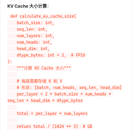
KV Cache 大小计算
：
def calculate_kv_cache_size(

    batch_size: int,

    seq_len: int,

    num_layers: int,

    num_heads: int,

    head_dim: int,

    dtype_bytes: int = 2,  # FP16

):

    """计算 KV Cache 大小"""

    # 每层需要存储 K 和 V

    # 形状: [batch, num_heads, seq_len, head_dim]

    per_layer = 2 * batch_size * num_heads * 
seq_len * head_dim * dtype_bytes

    total = per_layer * num_layers

    return total / (1024 ** 3)  # GB
