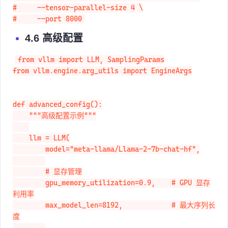
#     --tensor-parallel-size 4 \

#     --port 8000
4.6 高级配置
from vllm import LLM, SamplingParams

from vllm.engine.arg_utils import EngineArgs

def advanced_config():

    """高级配置示例"""

    llm = LLM(

        model="meta-llama/Llama-2-7b-chat-hf",

        # 显存管理

        gpu_memory_utilization=0.9,    # GPU 显存
利用率

        max_model_len=8192,            # 最大序列长
度
