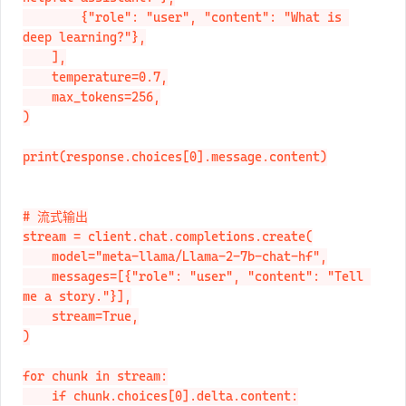
        {"role": "user", "content": "What is 
deep learning?"},

    ],

    temperature=0.7,

    max_tokens=256,

)

print(response.choices[0].message.content)

# 流式输出

stream = client.chat.completions.create(

    model="meta-llama/Llama-2-7b-chat-hf",

    messages=[{"role": "user", "content": "Tell 
me a story."}],

    stream=True,

)

for chunk in stream:

    if chunk.choices[0].delta.content:
