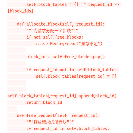
        self.block_tables = {}  # request_id -> 
[block_ids]

    def allocate_block(self, request_id):

        """为请求分配一个新块"""

        if not self.free_blocks:

            raise MemoryError("显存不足")

        block_id = self.free_blocks.pop()

        if request_id not in self.block_tables:

            self.block_tables[request_id] = []

self.block_tables[request_id].append(block_id)

        return block_id

    def free_request(self, request_id):

        """释放请求的所有块"""

        if request_id in self.block_tables:
