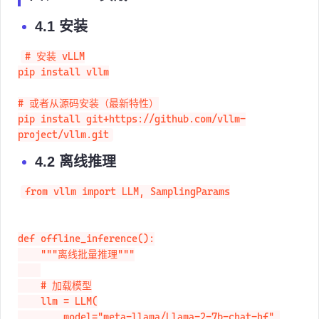
4.1 安装
# 安装 vLLM

pip install vllm

# 或者从源码安装（最新特性）

pip install git+https://github.com/vllm-
project/vllm.git
4.2 离线推理
from vllm import LLM, SamplingParams

def offline_inference():

    """离线批量推理"""

    # 加载模型

    llm = LLM(

        model="meta-llama/Llama-2-7b-chat-hf",
