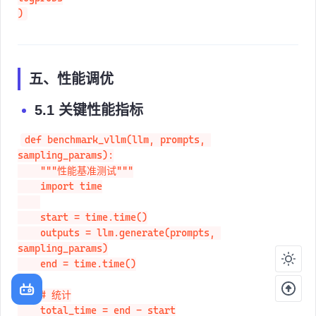
)
五、性能调优
5.1 关键性能指标
def benchmark_vllm(llm, prompts, 
sampling_params):

    """性能基准测试"""

    import time

    start = time.time()

    outputs = llm.generate(prompts, 
sampling_params)

    end = time.time()

    # 统计

    total_time = end - start
