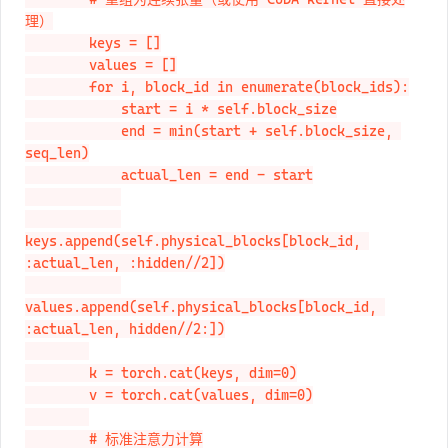
理）

        keys = []

        values = []

        for i, block_id in enumerate(block_ids):

            start = i * self.block_size

            end = min(start + self.block_size, 
seq_len)

            actual_len = end - start

keys.append(self.physical_blocks[block_id, 
:actual_len, :hidden//2])

values.append(self.physical_blocks[block_id, 
:actual_len, hidden//2:])

        k = torch.cat(keys, dim=0)

        v = torch.cat(values, dim=0)

        # 标准注意力计算
