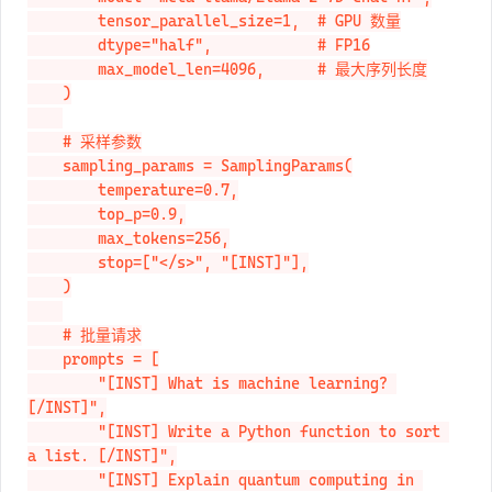
        tensor_parallel_size=1,  # GPU 数量

        dtype="half",            # FP16

        max_model_len=4096,      # 最大序列长度

    )

    # 采样参数

    sampling_params = SamplingParams(

        temperature=0.7,

        top_p=0.9,

        max_tokens=256,

        stop=["</s>", "[INST]"],

    )

    # 批量请求

    prompts = [

        "[INST] What is machine learning? 
[/INST]",

        "[INST] Write a Python function to sort 
a list. [/INST]",

        "[INST] Explain quantum computing in 