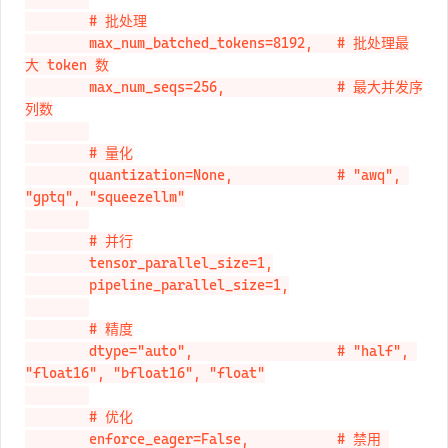
        # 批处理

        max_num_batched_tokens=8192,   # 批处理最
大 token 数

        max_num_seqs=256,              # 最大并发序
列数

        # 量化

        quantization=None,             # "awq", 
"gptq", "squeezellm"

        # 并行

        tensor_parallel_size=1,

        pipeline_parallel_size=1,

        # 精度

        dtype="auto",                  # "half", 
"float16", "bfloat16", "float"

        # 优化

        enforce_eager=False,           # 禁用 