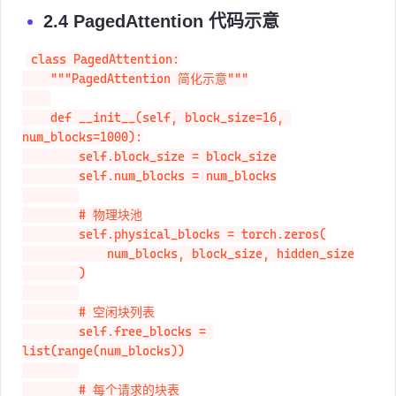
2.4 PagedAttention 代码示意
class PagedAttention:

    """PagedAttention 简化示意"""

    def __init__(self, block_size=16, 
num_blocks=1000):

        self.block_size = block_size

        self.num_blocks = num_blocks

        # 物理块池

        self.physical_blocks = torch.zeros(

            num_blocks, block_size, hidden_size

        )

        # 空闲块列表

        self.free_blocks = 
list(range(num_blocks))

        # 每个请求的块表
