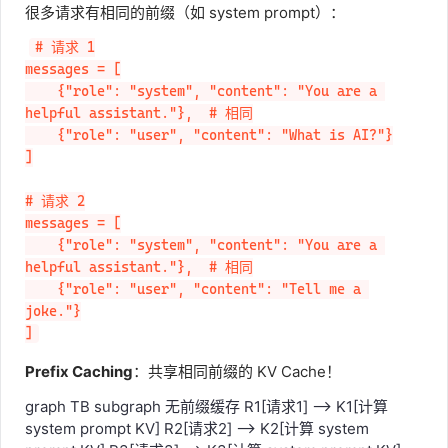
很多请求有相同的前缀（如 system prompt）：
# 请求 1

messages = [

    {"role": "system", "content": "You are a 
helpful assistant."},  # 相同

    {"role": "user", "content": "What is AI?"}

]

# 请求 2

messages = [

    {"role": "system", "content": "You are a 
helpful assistant."},  # 相同

    {"role": "user", "content": "Tell me a 
joke."}

]
Prefix Caching
：共享相同前缀的 KV Cache！
graph TB subgraph 无前缀缓存 R1[请求1] --> K1[计算
system prompt KV] R2[请求2] --> K2[计算 system