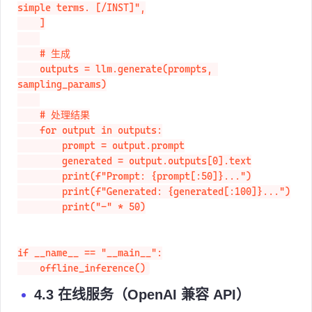
simple terms. [/INST]",

    ]

    # 生成

    outputs = llm.generate(prompts, 
sampling_params)

    # 处理结果

    for output in outputs:

        prompt = output.prompt

        generated = output.outputs[0].text

        print(f"Prompt: {prompt[:50]}...")

        print(f"Generated: {generated[:100]}...")

        print("-" * 50)

if __name__ == "__main__":

    offline_inference()
4.3 在线服务（OpenAI 兼容 API）