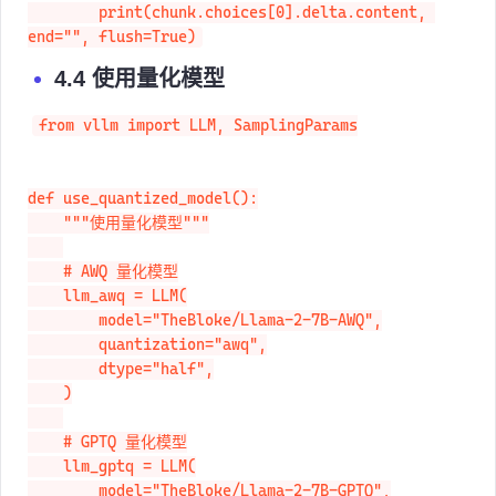
        print(chunk.choices[0].delta.content, 
end="", flush=True)
4.4 使用量化模型
from vllm import LLM, SamplingParams

def use_quantized_model():

    """使用量化模型"""

    # AWQ 量化模型

    llm_awq = LLM(

        model="TheBloke/Llama-2-7B-AWQ",

        quantization="awq",

        dtype="half",

    )

    # GPTQ 量化模型

    llm_gptq = LLM(

        model="TheBloke/Llama-2-7B-GPTQ",
