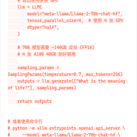
    # 自动使用多张 GPU

    llm = LLM(

        model="meta-llama/Llama-2-70b-chat-hf",

        tensor_parallel_size=4,  # 使用 4 张 GPU

        dtype="half",

    )

    # 70B 模型需要 ~140GB 显存 (FP16)

    # 4 张 A100 40GB 刚好够用

    sampling_params = 
SamplingParams(temperature=0.7, max_tokens=256)

    outputs = llm.generate(["What is the meaning 
of life?"], sampling_params)

    return outputs

# 或者使用命令行

# python -m vllm.entrypoints.openai.api_server \

#     --model meta-llama/Llama-2-70b-chat-hf \
