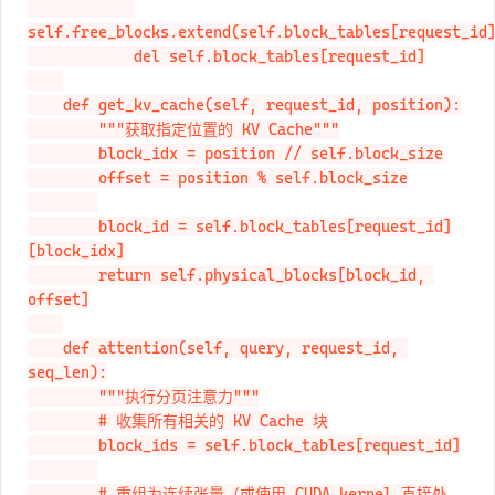
self.free_blocks.extend(self.block_tables[request_id]
            del self.block_tables[request_id]

    def get_kv_cache(self, request_id, position):

        """获取指定位置的 KV Cache"""

        block_idx = position // self.block_size

        offset = position % self.block_size

        block_id = self.block_tables[request_id]
[block_idx]

        return self.physical_blocks[block_id, 
offset]

    def attention(self, query, request_id, 
seq_len):

        """执行分页注意力"""

        # 收集所有相关的 KV Cache 块

        block_ids = self.block_tables[request_id]

        # 重组为连续张量（或使用 CUDA kernel 直接处