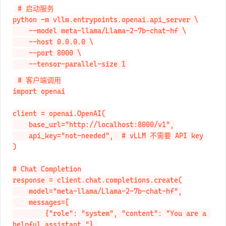
# 启动服务

python -m vllm.entrypoints.openai.api_server \

    --model meta-llama/Llama-2-7b-chat-hf \

    --host 0.0.0.0 \

    --port 8000 \

    --tensor-parallel-size 1
# 客户端调用

import openai

client = openai.OpenAI(

    base_url="http://localhost:8000/v1",

    api_key="not-needed",  # vLLM 不需要 API key

)

# Chat Completion

response = client.chat.completions.create(

    model="meta-llama/Llama-2-7b-chat-hf",

    messages=[

        {"role": "system", "content": "You are a 
helpful assistant."},
