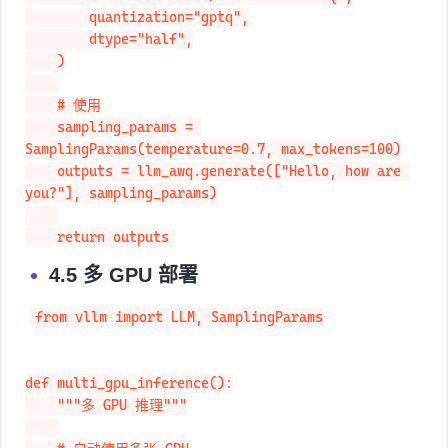
        quantization="gptq",

        dtype="half",

    )

    # 使用

    sampling_params = 
SamplingParams(temperature=0.7, max_tokens=100)

    outputs = llm_awq.generate(["Hello, how are 
you?"], sampling_params)

    return outputs
4.5 多 GPU 部署
from vllm import LLM, SamplingParams

def multi_gpu_inference():

    """多 GPU 推理"""
