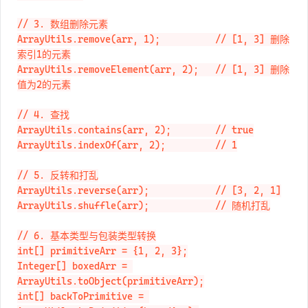
[1, 9, 2, 3]

// 3. 数组删除元素

ArrayUtils.remove(arr, 1);          // [1, 3] 删除
索引1的元素

ArrayUtils.removeElement(arr, 2);   // [1, 3] 删除
值为2的元素

// 4. 查找

ArrayUtils.contains(arr, 2);        // true

ArrayUtils.indexOf(arr, 2);         // 1

// 5. 反转和打乱

ArrayUtils.reverse(arr);            // [3, 2, 1]

ArrayUtils.shuffle(arr);            // 随机打乱

// 6. 基本类型与包装类型转换

int[] primitiveArr = {1, 2, 3};

Integer[] boxedArr = 
ArrayUtils.toObject(primitiveArr);
