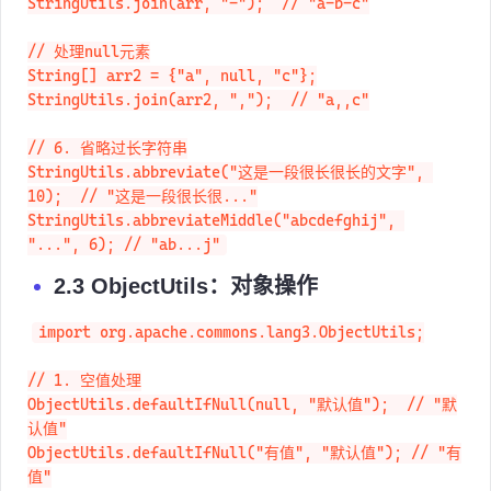
// ["a", "b", "c"]

StringUtils.join(arr, "-");  // "a-b-c"

// 处理null元素

String[] arr2 = {"a", null, "c"};

StringUtils.join(arr2, ",");  // "a,,c"

// 6. 省略过长字符串

StringUtils.abbreviate("这是一段很长很长的文字", 
10);  // "这是一段很长很..."

StringUtils.abbreviateMiddle("abcdefghij", 
"...", 6); // "ab...j"
2.3 ObjectUtils：对象操作
import org.apache.commons.lang3.ObjectUtils;

// 1. 空值处理

ObjectUtils.defaultIfNull(null, "默认值");  // "默
认值"

ObjectUtils.defaultIfNull("有值", "默认值"); // "有