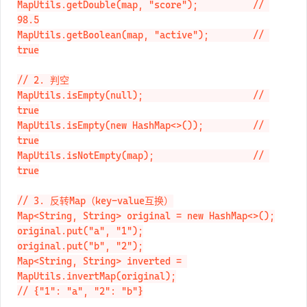
MapUtils.getDouble(map, "score");          // 
98.5

MapUtils.getBoolean(map, "active");        // 
true

// 2. 判空

MapUtils.isEmpty(null);                    // 
true

MapUtils.isEmpty(new HashMap<>());         // 
true

MapUtils.isNotEmpty(map);                  // 
true

// 3. 反转Map（key-value互换）

Map<String, String> original = new HashMap<>();

original.put("a", "1");

original.put("b", "2");

Map<String, String> inverted = 
MapUtils.invertMap(original);

// {"1": "a", "2": "b"}
