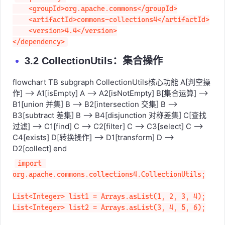
<dependency>

    <groupId>org.apache.commons</groupId>

    <artifactId>commons-collections4</artifactId>

    <version>4.4</version>

</dependency>
3.2 CollectionUtils：集合操作
flowchart TB subgraph CollectionUtils核心功能 A[判空操
作] --> A1[isEmpty] A --> A2[isNotEmpty] B[集合运算] -->
B1[union 并集] B --> B2[intersection 交集] B -->
B3[subtract 差集] B --> B4[disjunction 对称差集] C[查找
过滤] --> C1[find] C --> C2[filter] C --> C3[select] C -->
C4[exists] D[转换操作] --> D1[transform] D -->
D2[collect] end
import 
org.apache.commons.collections4.CollectionUtils;

List<Integer> list1 = Arrays.asList(1, 2, 3, 4);

List<Integer> list2 = Arrays.asList(3, 4, 5, 6);
