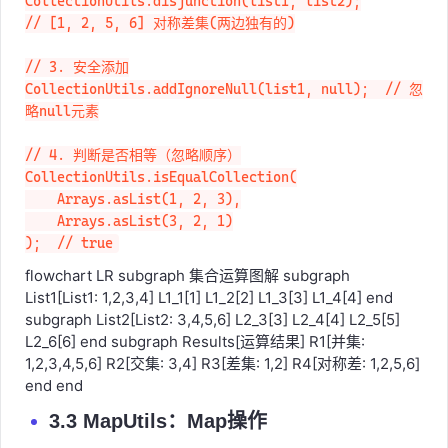
Collection<Integer> disjunction = 
CollectionUtils.disjunction(list1, list2);

// [1, 2, 5, 6] 对称差集(两边独有的)

// 3. 安全添加

CollectionUtils.addIgnoreNull(list1, null);  // 忽
略null元素

// 4. 判断是否相等（忽略顺序）

CollectionUtils.isEqualCollection(

    Arrays.asList(1, 2, 3),

    Arrays.asList(3, 2, 1)

);  // true
flowchart LR subgraph 集合运算图解 subgraph
List1[List1: 1,2,3,4] L1_1[1] L1_2[2] L1_3[3] L1_4[4] end
subgraph List2[List2: 3,4,5,6] L2_3[3] L2_4[4] L2_5[5]
L2_6[6] end subgraph Results[运算结果] R1[并集:
1,2,3,4,5,6] R2[交集: 3,4] R3[差集: 1,2] R4[对称差: 1,2,5,6]
end end
3.3 MapUtils：Map操作