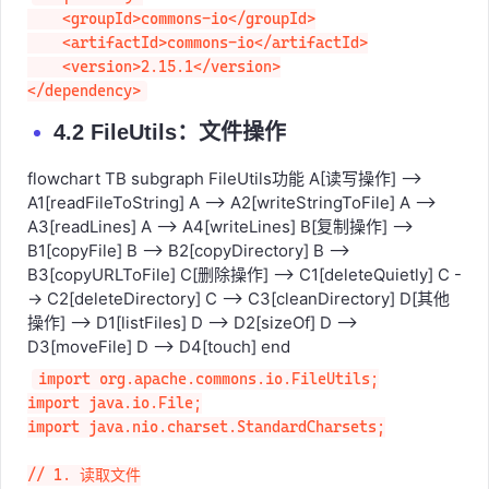
<dependency>

    <groupId>commons-io</groupId>

    <artifactId>commons-io</artifactId>

    <version>2.15.1</version>

</dependency>
4.2 FileUtils：文件操作
flowchart TB subgraph FileUtils功能 A[读写操作] -->
A1[readFileToString] A --> A2[writeStringToFile] A -->
A3[readLines] A --> A4[writeLines] B[复制操作] -->
B1[copyFile] B --> B2[copyDirectory] B -->
B3[copyURLToFile] C[删除操作] --> C1[deleteQuietly] C -
-> C2[deleteDirectory] C --> C3[cleanDirectory] D[其他
操作] --> D1[listFiles] D --> D2[sizeOf] D -->
D3[moveFile] D --> D4[touch] end
import org.apache.commons.io.FileUtils;

import java.io.File;

import java.nio.charset.StandardCharsets;
