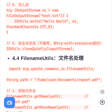
// 5. 写入流

try (OutputStream os = new 
FileOutputStream("test.txt")) {

    IOUtils.write("Hello World", os, 
StandardCharsets.UTF_8);

}

// 6. 安全关闭流（不推荐，用try-with-resources更好）

IOUtils.closeQuietly(inputStream);
4.4 FilenameUtils：文件名处理
import org.apache.commons.io.FilenameUtils;

String path = "/home/user/documents/report.pdf";

// 1. 获取文件名

FilenameUtils.getName(path);           // 
"report.pdf"
