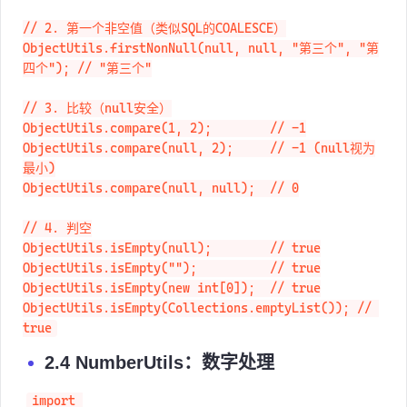
值"

// 2. 第一个非空值（类似SQL的COALESCE）

ObjectUtils.firstNonNull(null, null, "第三个", "第
四个"); // "第三个"

// 3. 比较（null安全）

ObjectUtils.compare(1, 2);        // -1

ObjectUtils.compare(null, 2);     // -1 (null视为
最小)

ObjectUtils.compare(null, null);  // 0

// 4. 判空

ObjectUtils.isEmpty(null);        // true

ObjectUtils.isEmpty("");          // true

ObjectUtils.isEmpty(new int[0]);  // true

ObjectUtils.isEmpty(Collections.emptyList()); // 
true
2.4 NumberUtils：数字处理