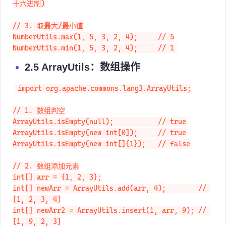
NumberUtils.isCreatable("0x10");    // true (支持
十六进制)

// 3. 取最大/最小值

NumberUtils.max(1, 5, 3, 2, 4);     // 5

NumberUtils.min(1, 5, 3, 2, 4);     // 1
2.5 ArrayUtils：数组操作
import org.apache.commons.lang3.ArrayUtils;

// 1. 数组判空

ArrayUtils.isEmpty(null);           // true

ArrayUtils.isEmpty(new int[0]);     // true

ArrayUtils.isEmpty(new int[]{1});   // false

// 2. 数组添加元素

int[] arr = {1, 2, 3};

int[] newArr = ArrayUtils.add(arr, 4);        // 
[1, 2, 3, 4]

int[] newArr2 = ArrayUtils.insert(1, arr, 9); // 