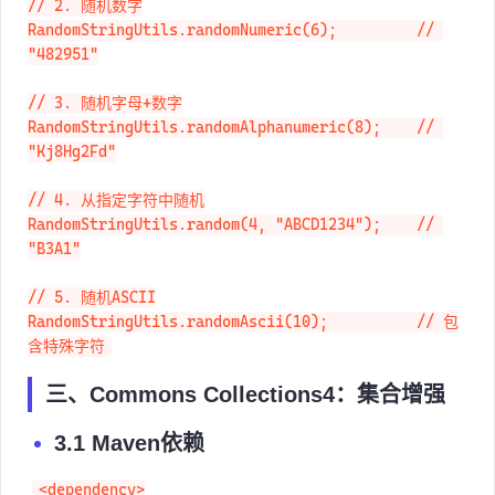
// 2. 随机数字

RandomStringUtils.randomNumeric(6);         // 
"482951"

// 3. 随机字母+数字

RandomStringUtils.randomAlphanumeric(8);    // 
"Kj8Hg2Fd"

// 4. 从指定字符中随机

RandomStringUtils.random(4, "ABCD1234");    // 
"B3A1"

// 5. 随机ASCII

RandomStringUtils.randomAscii(10);          // 包
含特殊字符
三、Commons Collections4：集合增强
3.1 Maven依赖