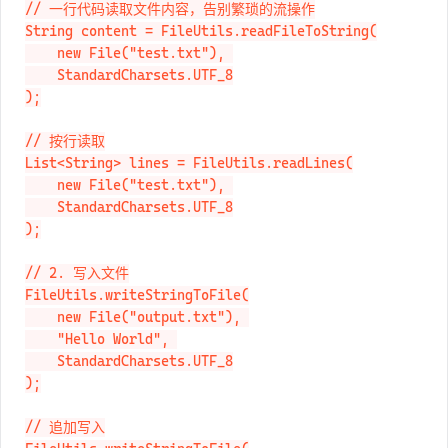
// 1. 读取文件

// 一行代码读取文件内容，告别繁琐的流操作

String content = FileUtils.readFileToString(

    new File("test.txt"), 

    StandardCharsets.UTF_8

);

// 按行读取

List<String> lines = FileUtils.readLines(

    new File("test.txt"), 

    StandardCharsets.UTF_8

);

// 2. 写入文件

FileUtils.writeStringToFile(

    new File("output.txt"), 

    "Hello World", 

    StandardCharsets.UTF_8

);
