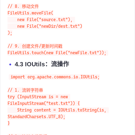
// 8. 移动文件

FileUtils.moveFile(

    new File("source.txt"), 

    new File("newDir/dest.txt")

);

// 9. 创建文件/更新时间戳

FileUtils.touch(new File("newFile.txt"));
4.3 IOUtils：流操作
import org.apache.commons.io.IOUtils;

// 1. 流转字符串

try (InputStream is = new 
FileInputStream("test.txt")) {

    String content = IOUtils.toString(is, 
StandardCharsets.UTF_8);

}
