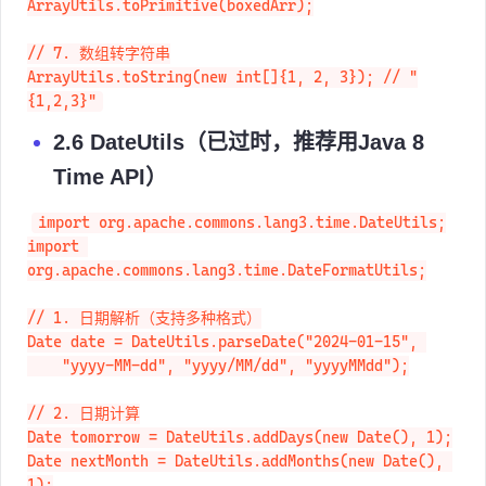
int[] backToPrimitive = 
ArrayUtils.toPrimitive(boxedArr);

// 7. 数组转字符串

ArrayUtils.toString(new int[]{1, 2, 3}); // "
{1,2,3}"
2.6 DateUtils（已过时，推荐用Java 8
Time API）
import org.apache.commons.lang3.time.DateUtils;

import 
org.apache.commons.lang3.time.DateFormatUtils;

// 1. 日期解析（支持多种格式）

Date date = DateUtils.parseDate("2024-01-15", 

    "yyyy-MM-dd", "yyyy/MM/dd", "yyyyMMdd");

// 2. 日期计算

Date tomorrow = DateUtils.addDays(new Date(), 1);

Date nextMonth = DateUtils.addMonths(new Date(), 