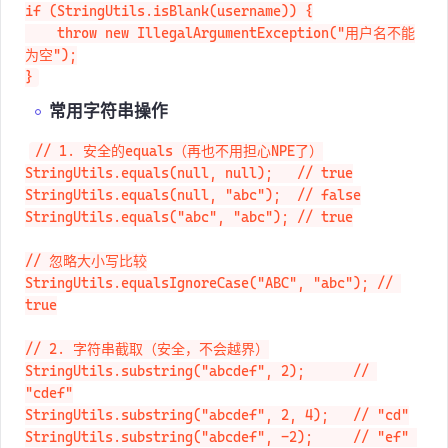
// 实际开发中，90%的情况应该用 isBlank

if (StringUtils.isBlank(username)) {

    throw new IllegalArgumentException("用户名不能
为空");

}
常用字符串操作
// 1. 安全的equals（再也不用担心NPE了）

StringUtils.equals(null, null);   // true

StringUtils.equals(null, "abc");  // false

StringUtils.equals("abc", "abc"); // true

// 忽略大小写比较

StringUtils.equalsIgnoreCase("ABC", "abc"); // 
true

// 2. 字符串截取（安全，不会越界）

StringUtils.substring("abcdef", 2);      // 
"cdef"

StringUtils.substring("abcdef", 2, 4);   // "cd"
