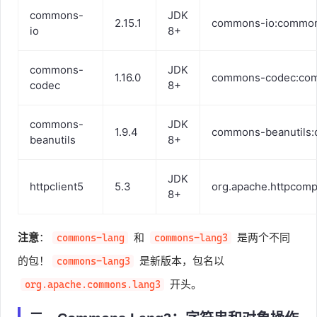
commons-
JDK
2.15.1
commons-io:common
io
8+
commons-
JDK
1.16.0
commons-codec:co
codec
8+
commons-
JDK
1.9.4
commons-beanutils:
beanutils
8+
JDK
httpclient5
5.3
org.apache.httpcompo
8+
注意
：
和
是两个不同
commons-lang
commons-lang3
的包！
是新版本，包名以
commons-lang3
开头。
org.apache.commons.lang3