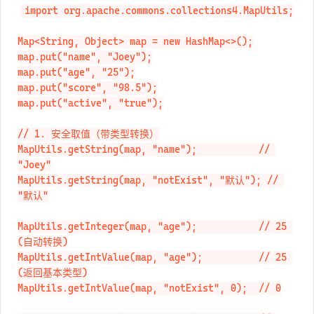
import org.apache.commons.collections4.MapUtils;

Map<String, Object> map = new HashMap<>();

map.put("name", "Joey");

map.put("age", "25");

map.put("score", "98.5");

map.put("active", "true");

// 1. 安全取值（带类型转换）

MapUtils.getString(map, "name");           // 
"Joey"

MapUtils.getString(map, "notExist", "默认"); // 
"默认"

MapUtils.getInteger(map, "age");           // 25 
(自动转换)

MapUtils.getIntValue(map, "age");          // 25 
(返回基本类型)

MapUtils.getIntValue(map, "notExist", 0);  // 0
