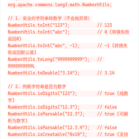
import 
org.apache.commons.lang3.math.NumberUtils;

// 1. 安全的字符串转数字（不会抛异常）

NumberUtils.toInt("123");           // 123

NumberUtils.toInt("abc");           // 0 (转换失败
返回0)

NumberUtils.toInt("abc", -1);       // -1 (转换失
败返回默认值)

NumberUtils.toLong("9999999999");   // 
9999999999L

NumberUtils.toDouble("3.14");       // 3.14

// 2. 判断字符串是否为数字

NumberUtils.isDigits("123");        // true (纯数
字)

NumberUtils.isDigits("12.3");       // false

NumberUtils.isParsable("12.3");     // true (可解
析为数字)

NumberUtils.isParsable("12.3.4");   // false
