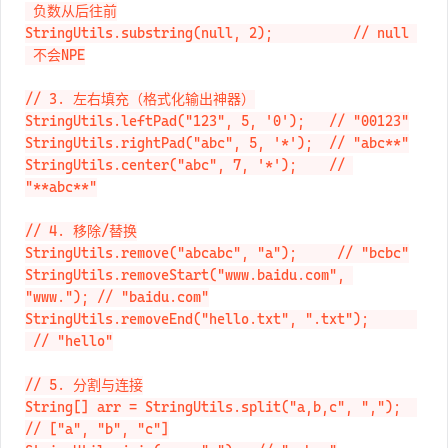
StringUtils.substring("abcdef", -2);     // "ef" 
 负数从后往前

StringUtils.substring(null, 2);          // null 
 不会NPE

// 3. 左右填充（格式化输出神器）

StringUtils.leftPad("123", 5, '0');   // "00123"

StringUtils.rightPad("abc", 5, '*');  // "abc**"

StringUtils.center("abc", 7, '*');    // 
"**abc**"

// 4. 移除/替换

StringUtils.remove("abcabc", "a");     // "bcbc"

StringUtils.removeStart("www.baidu.com", 
"www."); // "baidu.com"

StringUtils.removeEnd("hello.txt", ".txt");      
 // "hello"

// 5. 分割与连接

String[] arr = StringUtils.split("a,b,c", ",");  