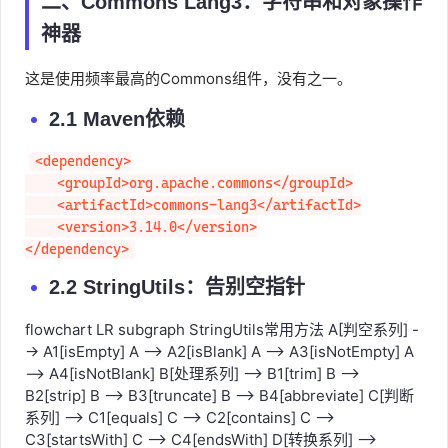
二、Commons Lang3：字符串和对象操作
神器
这是使用频率最高的Commons组件，没有之一。
2.1 Maven依赖
<dependency>

    <groupId>org.apache.commons</groupId>

    <artifactId>commons-lang3</artifactId>

    <version>3.14.0</version>

</dependency>
2.2 StringUtils：告别空指针
flowchart LR subgraph StringUtils常用方法 A[判空系列] -
-> A1[isEmpty] A --> A2[isBlank] A --> A3[isNotEmpty] A
--> A4[isNotBlank] B[处理系列] --> B1[trim] B -->
B2[strip] B --> B3[truncate] B --> B4[abbreviate] C[判断
系列] --> C1[equals] C --> C2[contains] C -->