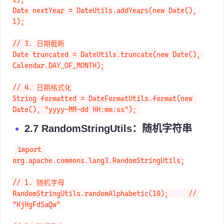
1);

Date nextYear = DateUtils.addYears(new Date(), 
1);

// 3. 日期截断

Date truncated = DateUtils.truncate(new Date(), 
Calendar.DAY_OF_MONTH);

// 4. 日期格式化

String formatted = DateFormatUtils.format(new 
Date(), "yyyy-MM-dd HH:mm:ss");
2.7 RandomStringUtils：随机字符串
import 
org.apache.commons.lang3.RandomStringUtils;

// 1. 随机字母

RandomStringUtils.randomAlphabetic(10);     // 
"KjHgFdSaQw"
