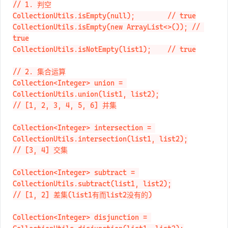
// 1. 判空

CollectionUtils.isEmpty(null);        // true

CollectionUtils.isEmpty(new ArrayList<>()); // 
true

CollectionUtils.isNotEmpty(list1);    // true

// 2. 集合运算

Collection<Integer> union = 
CollectionUtils.union(list1, list2);

// [1, 2, 3, 4, 5, 6] 并集

Collection<Integer> intersection = 
CollectionUtils.intersection(list1, list2);

// [3, 4] 交集

Collection<Integer> subtract = 
CollectionUtils.subtract(list1, list2);

// [1, 2] 差集(list1有而list2没有的)
