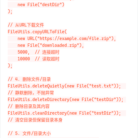
    new File("sourceDir"), 

    new File("destDir")

);

// 从URL下载文件

FileUtils.copyURLToFile(

    new URL("https://example.com/file.zip"),

    new File("downloaded.zip"),

    5000,  // 连接超时

    10000  // 读取超时

);

// 4. 删除文件/目录

FileUtils.deleteQuietly(new File("test.txt"));  
// 静默删除，不抛异常

FileUtils.deleteDirectory(new File("testDir")); 
// 删除目录及其内容

FileUtils.cleanDirectory(new File("testDir"));  
// 清空目录但保留目录本身
