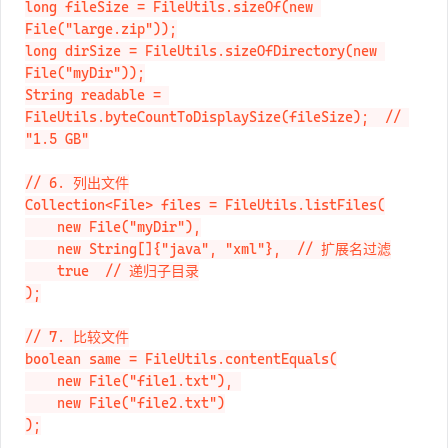
// 5. 文件/目录大小

long fileSize = FileUtils.sizeOf(new 
File("large.zip"));

long dirSize = FileUtils.sizeOfDirectory(new 
File("myDir"));

String readable = 
FileUtils.byteCountToDisplaySize(fileSize);  // 
"1.5 GB"

// 6. 列出文件

Collection<File> files = FileUtils.listFiles(

    new File("myDir"),

    new String[]{"java", "xml"},  // 扩展名过滤

    true  // 递归子目录

);

// 7. 比较文件

boolean same = FileUtils.contentEquals(

    new File("file1.txt"), 

    new File("file2.txt")

);
