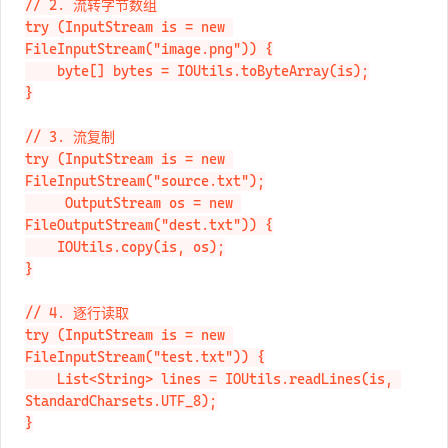
// 2. 流转字节数组

try (InputStream is = new 
FileInputStream("image.png")) {

    byte[] bytes = IOUtils.toByteArray(is);

}

// 3. 流复制

try (InputStream is = new 
FileInputStream("source.txt");

     OutputStream os = new 
FileOutputStream("dest.txt")) {

    IOUtils.copy(is, os);

}

// 4. 逐行读取

try (InputStream is = new 
FileInputStream("test.txt")) {

    List<String> lines = IOUtils.readLines(is, 
StandardCharsets.UTF_8);

}
