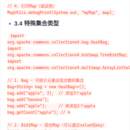
// 4. 打印Map（调试用）

MapUtils.debugPrint(System.out, "myMap", map);
3.4 特殊集合类型
import 
org.apache.commons.collections4.bag.HashBag;

import 
org.apache.commons.collections4.bidimap.TreeBidiMap;

import 
org.apache.commons.collections4.multimap.ArrayListVal
// 1. Bag - 可统计元素出现次数的集合

Bag<String> bag = new HashBag<>();

bag.add("apple", 3);  // 添加3个apple

bag.add("banana");

bag.add("apple");     // 再添加1个apple

bag.getCount("apple"); // 4
