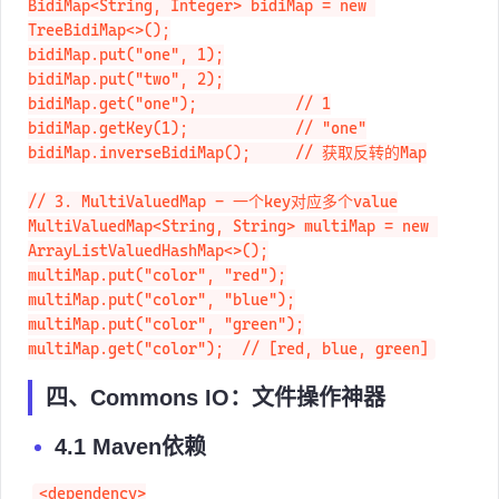
// 2. BidiMap - 双向Map（可以通过value找key）

BidiMap<String, Integer> bidiMap = new 
TreeBidiMap<>();

bidiMap.put("one", 1);

bidiMap.put("two", 2);

bidiMap.get("one");           // 1

bidiMap.getKey(1);            // "one"

bidiMap.inverseBidiMap();     // 获取反转的Map

// 3. MultiValuedMap - 一个key对应多个value

MultiValuedMap<String, String> multiMap = new 
ArrayListValuedHashMap<>();

multiMap.put("color", "red");

multiMap.put("color", "blue");

multiMap.put("color", "green");

multiMap.get("color");  // [red, blue, green]
四、Commons IO：文件操作神器
4.1 Maven依赖