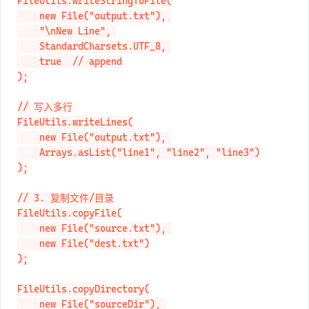
// 追加写入

FileUtils.writeStringToFile(

    new File("output.txt"), 

    "\nNew Line", 

    StandardCharsets.UTF_8, 

    true  // append

);

// 写入多行

FileUtils.writeLines(

    new File("output.txt"), 

    Arrays.asList("line1", "line2", "line3")

);

// 3. 复制文件/目录

FileUtils.copyFile(

    new File("source.txt"), 

    new File("dest.txt")

);

FileUtils.copyDirectory(
