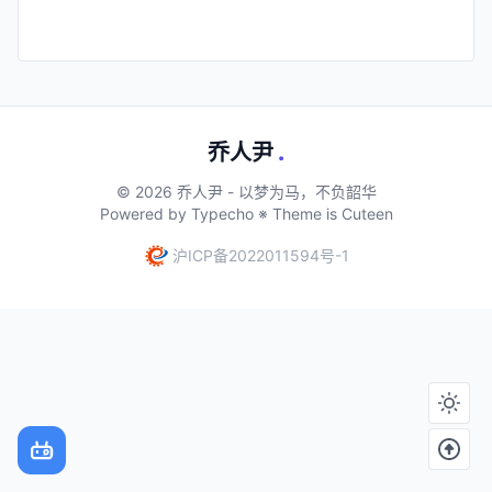
https://w.wallhaven.cc/full/ex/wallhaven-ex26jo.jpg
乔人尹
.
© 2026 乔人尹 - 以梦为马，不负韶华
Powered by Typecho ※ Theme is Cuteen
沪ICP备2022011594号-1